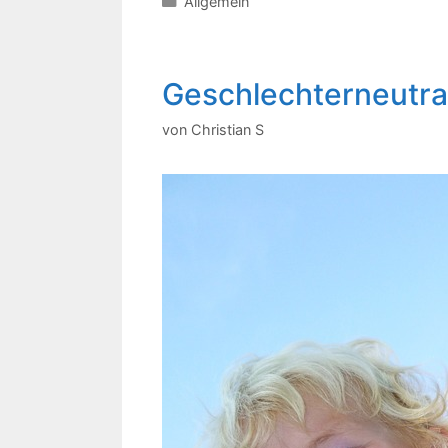
Kategorien
Allgemein
Geschlechterneutra
von
Christian S